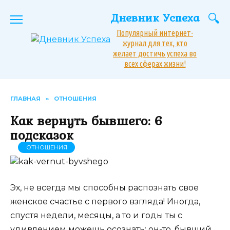
Перейти
Дневник Успеха
к
содержанию
Популярный интернет-
журнал для тех, кто
желает достичь успеха во
всех сферах жизни!
ГЛАВНАЯ
»
ОТНОШЕНИЯ
Как вернуть бывшего: 6
подсказок
ОТНОШЕНИЯ
Эх, не всегда мы способны распознать свое
женское счастье с первого взгляда! Иногда,
спустя недели, месяцы, а то и годы ты с
удивлением можешь осознать: он-то, бывший,