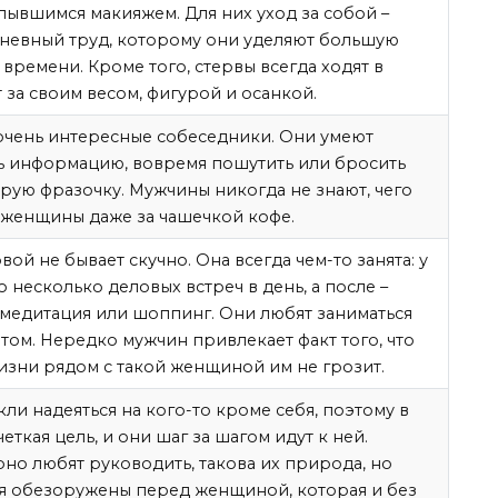
плывшимся макияжем. Для них уход за собой –
невный труд, которому они уделяют большую
 времени. Кроме того, стервы всегда ходят в
т за своим весом, фигурой и осанкой.
 очень интересные собеседники. Они умеют
ь информацию, вовремя пошутить или бросить
рую фразочку. Мужчины никогда не знают, чего
 женщины даже за чашечкой кофе.
ой не бывает скучно. Она всегда чем-то занята: у
о несколько деловых встреч в день, а после –
 медитация или шоппинг. Они любят заниматься
том. Нередко мужчин привлекает факт того, что
изни рядом с такой женщиной им не грозит.
ли надеяться на кого-то кроме себя, поэтому в
четкая цель, и они шаг за шагом идут к ней.
но любят руководить, такова их природа, но
ся обезоружены перед женщиной, которая и без