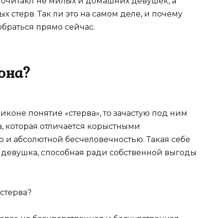
очитают не милых и домашних девушек, а
 стерв. Так ли это на самом деле, и почему
браться прямо сейчас.
она?
иконе понятие «стерва», то зачастую под ним
, которая отличается корыстными
и абсолютной бесчеловечностью. Такая себе
я девушка, способная ради собственной выгоды
стерва?