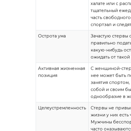
халате или с рас
тщательный ежед
часть свободного
спортзал и следя
Острота ума
Зачастую стервы
правильно подат
какую-нибудь ост
ожидать от такой
Активная жизненная
С женщиной-стерв
позиция
нее может быть п
занятия спортом,
собой и своим бы
однообразие в ж
Целеустремленность
Стервы не привык
жизни у них есть 
Мужчины бесспор
часто оказывают