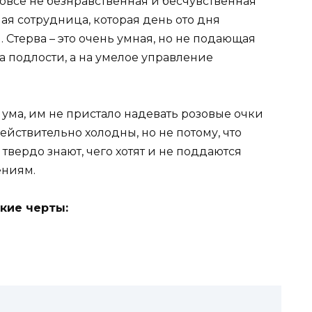
 вовсе не безнравственная и бесчувственная
ная сотрудница, которая день ото дня
 Стерва – это очень умная, но не подающая
а подлости, а на умелое управление
 ума, им не пристало надевать розовые очки
действительно холодны, но не потому, что
 твердо знают, чего хотят и не поддаются
ениям.
кие черты: