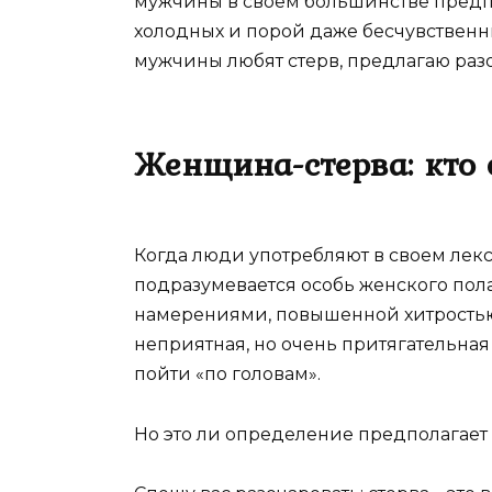
мужчины в своем большинстве предп
холодных и порой даже бесчувственных
мужчины любят стерв, предлагаю разо
Женщина-стерва: кто 
Когда люди употребляют в своем лекс
подразумевается особь женского пола
намерениями, повышенной хитростью 
неприятная, но очень притягательна
пойти «по головам».
Но это ли определение предполагает 