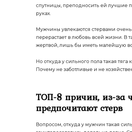
спутницы, преподносить ей лучшие п
руках.
Мужчины увлекаются стервами очень 
перерастает в любовь всей жизни. В 
жертвой, лишь бы иметь малейшую во
Но откуда у сильного пола такая тя
Почему не заботливые и не хозяйств
ТОП-8 причин, из-за
предпочитают стерв
Вопросом, откуда у мужчин такая силь