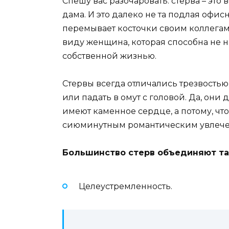
Спешу вас разочаровать: стерва – это
дама. И это далеко не та подлая офис
перемывает косточки своим коллегам.
виду женщина, которая способна не н
собственной жизнью.
Стервы всегда отличались трезвостью
или падать в омут с головой. Да, они 
имеют каменное сердце, а потому, что
сиюминутным романтическим увлеч
Большинство стерв объединяют та
Целеустремленность.