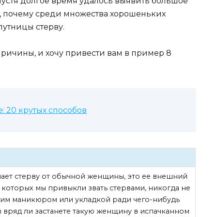
пустя долгое время удалось выявить большое
о, почему среди множества хорошеньких
утницы стерву.
ричины, и хочу привести вам в пример 8
 20 крутых способов
чает стерву от обычной женщины, это ее внешний
которых мы привыкли звать стервами, никогда не
им маникюром или укладкой ради чего-нибудь
ы вряд ли застанете такую женщину в испачканном