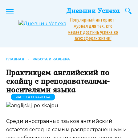
Перейти
Дневник Успеха
к
содержанию
Популярный интернет-
журнал для тех, кто
желает достичь успеха во
всех сферах жизни!
ГЛАВНАЯ
»
РАБОТА И КАРЬЕРА
Практикуем английский по
скайпу с преподавателями-
носителями языка
РАБОТА И КАРЬЕРА
Среди иностранных языков английский
остаётся сегодня самым распространённым и
востребованным, знание которого помогает