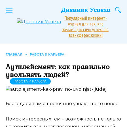
Перейти
Дневник Успеха
к
содержанию
Популярный интернет-
журнал для тех, кто
желает достичь успеха во
всех сферах жизни!
ГЛАВНАЯ
»
РАБОТА И КАРЬЕРА
Аутплейсмент: как правильно
увольнять людей?
РАБОТА И КАРЬЕРА
Благодаря вам я постоянно узнаю что-то новое.
Поиск интересных тем – возможность не только
накормить ваш мозг полезной информацией,