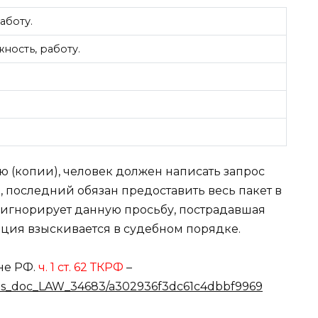
аботу.
ность, работу.
 (копии), человек должен написать запрос
, последний обязан предоставить весь пакет в
о игнорирует данную просьбу, пострадавшая
тация взыскивается в судебном порядке.
не РФ.
ч. 1 ст. 62 ТКРФ
–
ons_doc_LAW_34683/a302936f3dc61c4dbbf9969