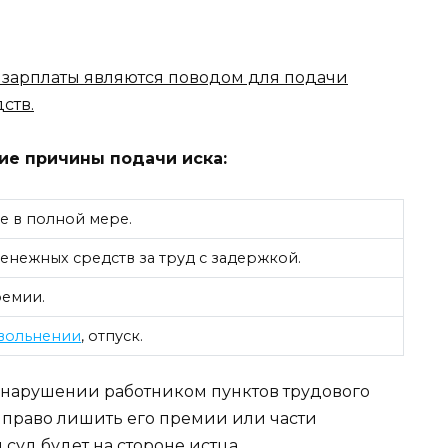
зарплаты являются поводом для подачи
ств.
ие причины подачи иска:
е в полной мере.
енежных средств за труд с задержкой.
ремии.
увольнении
, отпуск.
и нарушении работником пунктов трудового
е право лишить его премии или части
 суд будет на стороне истца.