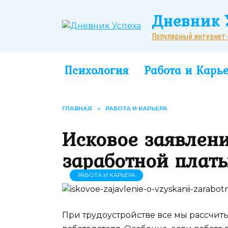
Перейти
Дневник 
к
содержанию
Популярный интернет-жу
Психология
Работа и Карь
ГЛАВНАЯ
»
РАБОТА И КАРЬЕРА
Исковое заявлен
заработной платы
РАБОТА И КАРЬЕРА
При трудоустройстве все мы рассчит