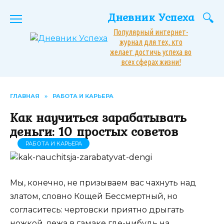
Перейти
Дневник Успеха
к
содержанию
Популярный интернет-
журнал для тех, кто
желает достичь успеха во
всех сферах жизни!
ГЛАВНАЯ
»
РАБОТА И КАРЬЕРА
Как научиться зарабатывать
деньги: 10 простых советов
РАБОТА И КАРЬЕРА
Мы, конечно, не призываем вас чахнуть над
златом, словно Кощей Бессмертный, но
согласитесь: чертовски приятно дрыгать
ножкой, лежа в гамаке где-нибудь на