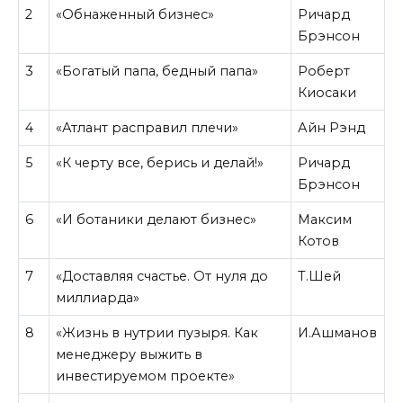
2
«Обнаженный бизнес»
Ричард
Брэнсон
3
«Богатый папа, бедный папа»
Роберт
Киосаки
4
«Атлант расправил плечи»
Айн Рэнд
5
«К черту все, берись и делай!»
Ричард
Брэнсон
6
«И ботаники делают бизнес»
Максим
Котов
7
«Доставляя счастье. От нуля до
Т.Шей
миллиарда»
8
«Жизнь в нутрии пузыря. Как
И.Ашманов
менеджеру выжить в
инвестируемом проекте»