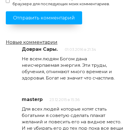
браузере для последующих моих комментариев.
Навигация
Новые комментарии
по
Довран Сары.
01.03.2016 в 21:34
комментариям
Не всем людям Богом дана
неисчерпаемая энергия. Эти труды,
обучения, отнимают много времени и
здоровья. Богат не значит что счастлив.
masterp
23.12.2015 в 15:36
Для всех людей которые хотят стать
богатыми я советую сделать плакат
желаний и повесить его на видное место.
И не убирать его до тех пор пока все вещи