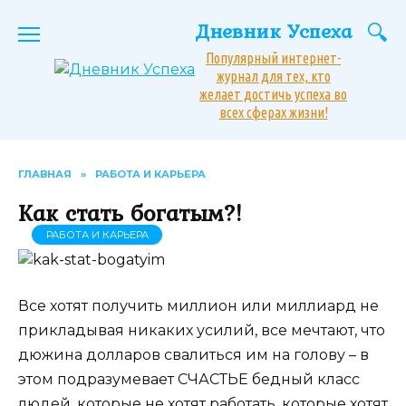
Перейти
Дневник Успеха
к
содержанию
Популярный интернет-
журнал для тех, кто
желает достичь успеха во
всех сферах жизни!
ГЛАВНАЯ
»
РАБОТА И КАРЬЕРА
Как стать богатым?!
РАБОТА И КАРЬЕРА
Все хотят получить миллион или миллиард не
прикладывая никаких усилий, все мечтают, что
дюжина долларов свалиться им на голову – в
этом подразумевает СЧАСТЬЕ бедный класс
людей, которые не хотят работать, которые хотят