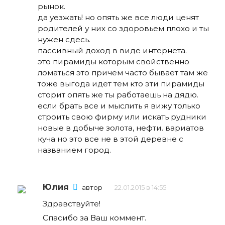
рынок.
да уезжать! но опять же все люди ценят
родителей у них со здоровьем плохо и ты
нужен сдесь.
пассивный доход в виде интернета.
это пирамиды которым свойственно
ломаться это причем часто бывает там же
тоже выгода идет тем кто эти пирамиды
сторит опять же ты работаешь на дядю.
если брать все и мыслить я вижу только
строить свою фирму или искать рудники
новые в добыче золота, нефти. вариатов
куча но это все не в этой деревне с
названием город.
Юлия
автор
22.01.2015 в 14:55
Здравствуйте!
Спасибо за Ваш коммент.