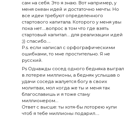
сам на себя. Это я знаю. Вот например, у
меня океан идей и достаточно мечты. Но
все идеи требуют определенного
стартового капитала. Которого у меня увы
пока нет….вопрос в том что где взять
стартовый капитал… для реализации идей
;)) спасибо….
P.s. если написал с орфографическими
ошибками, то мне простительно. Я не
русский.
Ps Однажды сосед одного бедняка выграл
в лотереи миллионы, а бедняк услышав о
удачи соседа жалуется богу в своих
молитвах, мол когда же ты и меня так
благославишь и я тоже стану
миллионером…
Ответ с высше: ты хотя-бы лоторею купи
чтоб я тебе миллионы подарил….