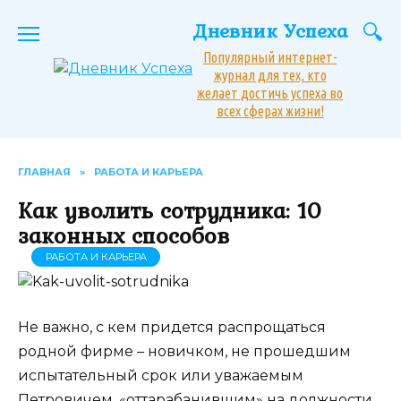
Перейти
Дневник Успеха
к
содержанию
Популярный интернет-
журнал для тех, кто
желает достичь успеха во
всех сферах жизни!
ГЛАВНАЯ
»
РАБОТА И КАРЬЕРА
Как уволить сотрудника: 10
законных способов
РАБОТА И КАРЬЕРА
Не важно, с кем придется распрощаться
родной фирме – новичком, не прошедшим
испытательный срок или уважаемым
Петровичем, «оттарабанившим» на должности