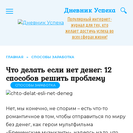
Перейти
Дневник Успеха
к
содержанию
Популярный интернет-
журнал для тех, кто
желает достичь успеха во
всех сферах жизни!
ГЛАВНАЯ
»
СПОСОБЫ ЗАРАБОТКА
Что делать если нет денег: 12
способов решить проблему
СПОСОБЫ ЗАРАБОТКА
Нет, мы конечно, не спорим – есть что-то
романтичное в том, чтобы отправиться по миру
без денег, как герои мультфильма
«Бременские музыканты», надеясь на то, что