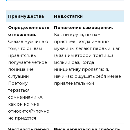
Преимущества
Недостатки
Определенность
Понижение самооценки.
отношений.
Как ни крути, но нам
Сказав мужчине о
приятнее, когда именно
том, что он вам
мужчины делают первый шаг
нравится, вы
(а за ним второй, третий…)
получаете четкое
Всякий раз, когда
понимание
инициативу проявляю я,
ситуации.
начинаю ощущать себя менее
Поэтому
привлекательной
терзаться
сомнениями «А
как он ко мне
относится?» точно
не придется
Честность перед
Риск нарваться на грубость.