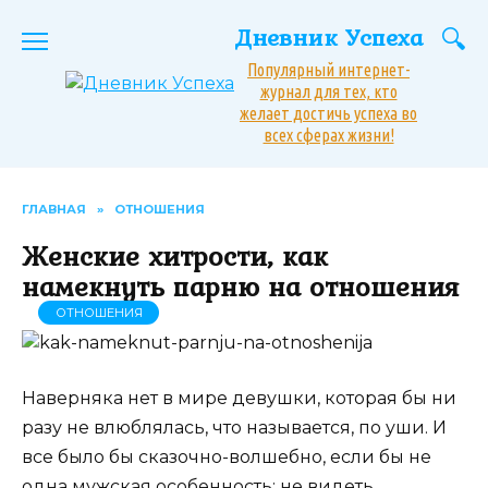
Перейти
Дневник Успеха
к
содержанию
Популярный интернет-
журнал для тех, кто
желает достичь успеха во
всех сферах жизни!
ГЛАВНАЯ
»
ОТНОШЕНИЯ
Женские хитрости, как
намекнуть парню на отношения
ОТНОШЕНИЯ
Наверняка нет в мире девушки, которая бы ни
разу не влюблялась, что называется, по уши. И
все было бы сказочно-волшебно, если бы не
одна мужская особенность: не видеть