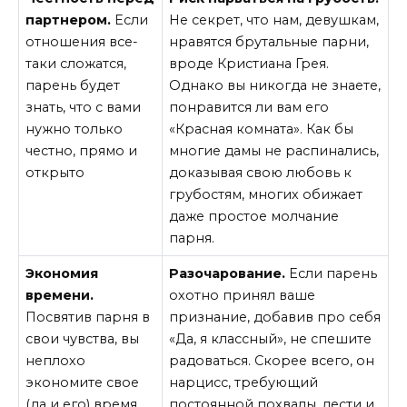
партнером.
Если
Не секрет, что нам, девушкам,
отношения все-
нравятся брутальные парни,
таки сложатся,
вроде Кристиана Грея.
парень будет
Однако вы никогда не знаете,
знать, что с вами
понравится ли вам его
нужно только
«Красная комната». Как бы
честно, прямо и
многие дамы не распинались,
открыто
доказывая свою любовь к
грубостям, многих обижает
даже простое молчание
парня.
Экономия
Разочарование.
Если парень
времени.
охотно принял ваше
Посвятив парня в
признание, добавив про себя
свои чувства, вы
«Да, я классный», не спешите
неплохо
радоваться. Скорее всего, он
экономите свое
нарцисс, требующий
(да и его) время.
постоянной похвалы, лести и