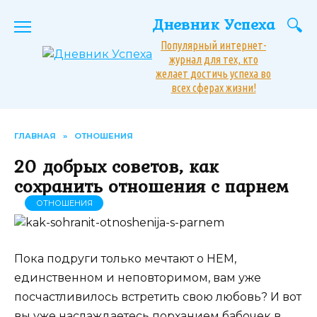
Перейти
Дневник Успеха
к
содержанию
Популярный интернет-
журнал для тех, кто
желает достичь успеха во
всех сферах жизни!
ГЛАВНАЯ
»
ОТНОШЕНИЯ
20 добрых советов, как
сохранить отношения с парнем
ОТНОШЕНИЯ
Пока подруги только мечтают о НЕМ,
единственном и неповторимом, вам уже
посчастливилось встретить свою любовь? И вот
вы уже наслаждаетесь порханием бабочек в