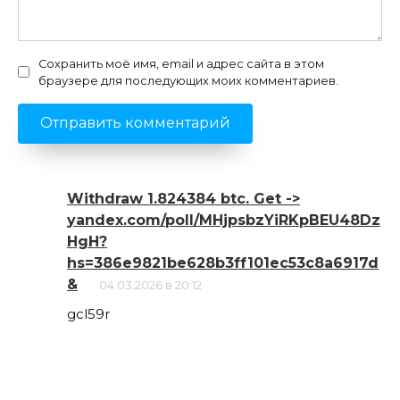
Сохранить моё имя, email и адрес сайта в этом
браузере для последующих моих комментариев.
Withdraw 1.824384 btc. Get ->
yandex.com/poll/MHjpsbzYiRKpBEU48Dz
HgH?
hs=386e9821be628b3ff101ec53c8a6917d
&
04.03.2026 в 20:12
gcl59r