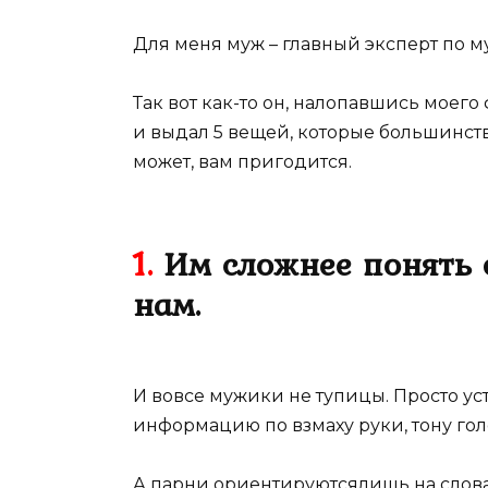
Для меня муж – главный эксперт по 
Так вот как-то он, налопавшись моег
и выдал 5 вещей, которые большинств
может, вам пригодится.
1.
Им сложнее понять
нам.
И вовсе мужики не тупицы. Просто ус
информацию по взмаху руки, тону гол
А парни ориентируютсялишь на слова