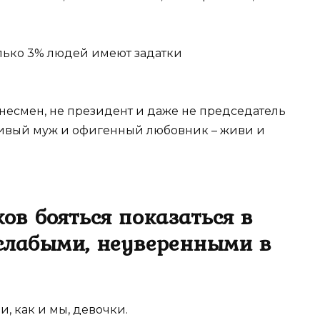
олько 3% людей имеют задатки
знесмен, не президент и даже не председатель
тливый муж и офигенный любовник – живи и
в бояться показаться в
 слабыми, неуверенными в
и, как и мы, девочки.