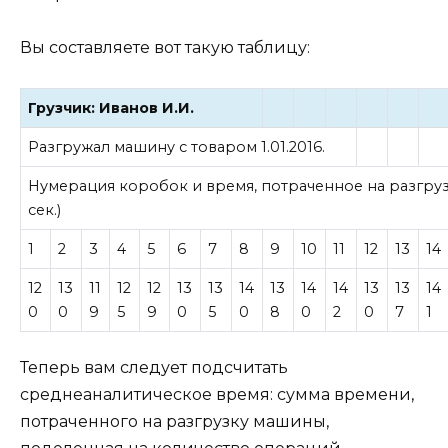
Вы составляете вот такую таблицу:
Грузчик: Иванов И.И.
Разгружал машину с товаром 1.01.2016.
Нумерация коробок и время, потраченное на разгру
сек.)
1
2
3
4
5
6
7
8
9
10
11
12
13
14
12
13
11
12
12
13
13
14
13
14
14
13
13
14
0
0
9
5
9
0
5
0
8
0
2
0
7
1
Теперь вам следует подсчитать
среднеаналитическое время: сумма времени,
потраченного на разгрузку машины,