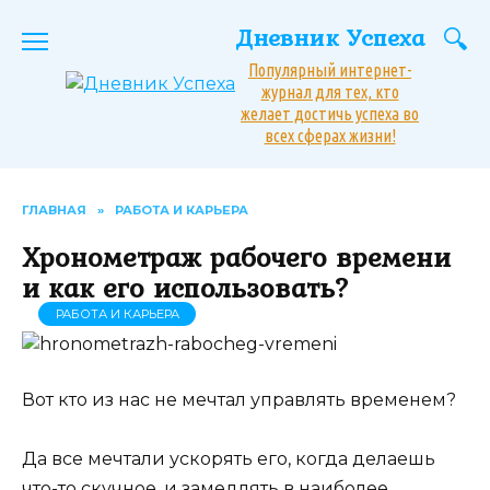
Перейти
Дневник Успеха
к
содержанию
Популярный интернет-
журнал для тех, кто
желает достичь успеха во
всех сферах жизни!
ГЛАВНАЯ
»
РАБОТА И КАРЬЕРА
Хронометраж рабочего времени
и как его использовать?
РАБОТА И КАРЬЕРА
Вот кто из нас не мечтал управлять временем?
Да все мечтали ускорять его, когда делаешь
что-то скучное, и замедлять в наиболее