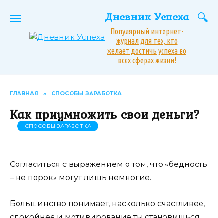
Перейти
Дневник Успеха
к
содержанию
Популярный интернет-
журнал для тех, кто
желает достичь успеха во
всех сферах жизни!
ГЛАВНАЯ
»
СПОСОБЫ ЗАРАБОТКА
Как приумножить свои деньги?
СПОСОБЫ ЗАРАБОТКА
Согласиться с выражением о том, что «бедность
– не порок» могут лишь немногие.
Большинство понимает, насколько счастливее,
спокойнее и мотивирование ты становишься,