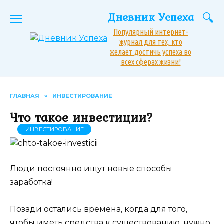
Перейти
Дневник Успеха
к
содержанию
Популярный интернет-
журнал для тех, кто
желает достичь успеха во
всех сферах жизни!
ГЛАВНАЯ
»
ИНВЕСТИРОВАНИЕ
Что такое инвестиции?
ИНВЕСТИРОВАНИЕ
Люди постоянно ищут новые способы
заработка!
Позади остались времена, когда для того,
чтобы иметь средства к существованию, нужно