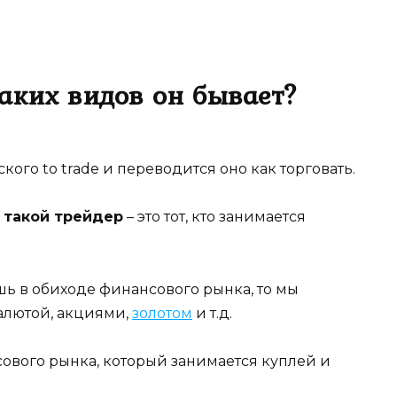
каких видов он бывает?
ого to trade и переводится оно как торговать.
 такой трейдер
– это тот, кто занимается
шь в обиходе финансового рынка, то мы
валютой, акциями,
золотом
и т.д.
ового рынка, который занимается куплей и