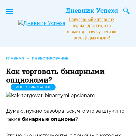
Перейти
Дневник Успеха
к
содержанию
Популярный интернет-
журнал для тех, кто
желает достичь успеха во
всех сферах жизни!
ГЛАВНАЯ
»
ИНВЕСТИРОВАНИЕ
Как торговать бинарными
опционами?
ИНВЕСТИРОВАНИЕ
Думаю, нужно разобраться, что это за штуки то
такие
бинарные опционы
?
Это некие инструменты, с помощью которых