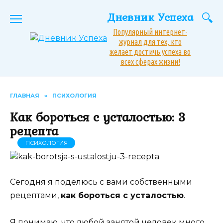
Перейти
Дневник Успеха
к
содержанию
Популярный интернет-
журнал для тех, кто
желает достичь успеха во
всех сферах жизни!
ГЛАВНАЯ
»
ПСИХОЛОГИЯ
Как бороться с усталостью: 3
рецепта
ПСИХОЛОГИЯ
Сегодня я поделюсь с вами собственными
рецептами,
как бороться с усталостью
.
Я понимаю, что любой занятой человек много