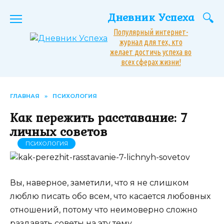
Перейти
Дневник Успеха
к
содержанию
Популярный интернет-
журнал для тех, кто
желает достичь успеха во
всех сферах жизни!
ГЛАВНАЯ
»
ПСИХОЛОГИЯ
Как пережить расставание: 7
личных советов
ПСИХОЛОГИЯ
Вы, наверное, заметили, что я не слишком
люблю писать обо всем, что касается любовных
отношений, потому что неимоверно сложно
раздавать советы на эту тему.