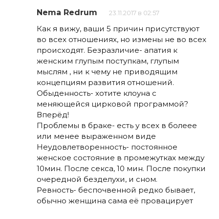
Nema Redrum
23.11.2017 в 02:57
Как я вижу, ваши 5 причин присутствуют
во всех отношениях, но измены не во всех
происходят. Безразличие- апатия к
женским глупым поступкам, глупым
мыслям , ни к чему не приводящим
концепциям развития отношений.
Обыденность- хотите клоуна с
меняющейся цирковой программой?
Вперёд!
Проблемы в браке- есть у всех в болеее
или менее выраженном виде
Неудовлетворенность- постоянное
женское состояние в промежутках между
10мин. После секса, 10 мин. После покупки
очередной безделухи, и сном.
Ревность- беспочвенной редко бывает,
обычно женщина сама её провацирует