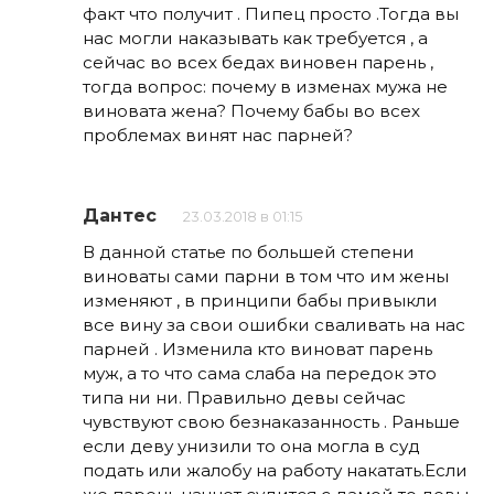
факт что получит . Пипец просто .Тогда вы
нас могли наказывать как требуется , а
сейчас во всех бедах виновен парень ,
тогда вопрос: почему в изменах мужа не
виновата жена? Почему бабы во всех
проблемах винят нас парней?
Дантес
23.03.2018 в 01:15
В данной статье по большей степени
виноваты сами парни в том что им жены
изменяют , в принципи бабы привыкли
все вину за свои ошибки сваливать на нас
парней . Изменила кто виноват парень
муж, а то что сама слаба на передок это
типа ни ни. Правильно девы сейчас
чувствуют свою безнаказанность . Раньше
если деву унизили то она могла в суд
подать или жалобу на работу накатать.Если