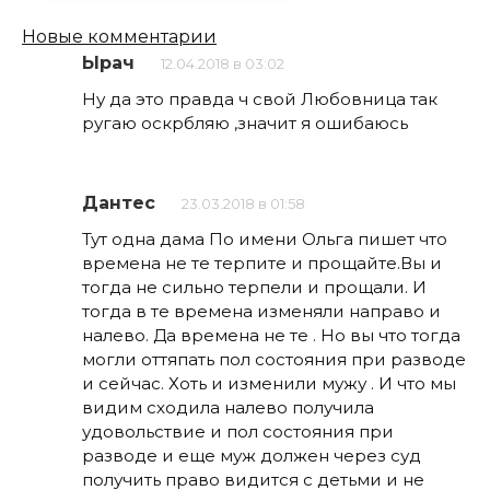
Навигация
Новые комментарии
по
Ырач
12.04.2018 в 03:02
комментариям
Ну да это правда ч свой Любовница так
ругаю оскрбляю ,значит я ошибаюсь
Дантес
23.03.2018 в 01:58
Тут одна дама По имени Ольга пишет что
времена не те терпите и прощайте.Вы и
тогда не сильно терпели и прощали. И
тогда в те времена изменяли направо и
налево. Да времена не те . Но вы что тогда
могли оттяпать пол состояния при разводе
и сейчас. Хоть и изменили мужу . И что мы
видим сходила налево получила
удовольствие и пол состояния при
разводе и еще муж должен через суд
получить право видится с детьми и не