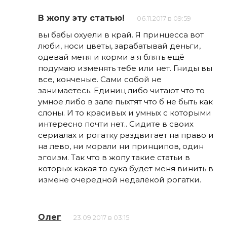
В жопу эту статью!
06.11.2017 в 09:59
вы бабы охуели в край. Я принцесса вот
люби, носи цветы, зарабатывай деньги,
одевай меня и корми а я блять ещё
подумаю изменять тебе или нет. Гниды вы
все, конченые. Сами собой не
занимаетесь. Единиц либо читают что то
умное либо в зале пыхтят что б не быть как
слоны. И то красивых и умных с которыми
интересно почти нет.. Сидите в своих
сериалах и рогатку раздвигает на право и
на лево, ни морали ни принципов, один
эгоизм. Так что в жопу такие статьи в
которых какая то сука будет меня винить в
измене очередной недалёкой рогатки.
Олег
23.09.2017 в 03:15