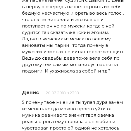
же парень начнет судится с дамой то девы
в первую очередь начнет строить из себя
бедную несчастную и орать во весь голос ,
что она не виновата и это все он и
поступает он не по мужски когда с ней
судится так сказать женский эгоизм.
Ладно в женских изменах по вашему
виноваты мы парни , тогда почему в
мужских изменах не винят тех же женщин.
Ведь до свадьбы дева тоже вела себя по
другому тем самым мотивируя парня на
подвиги. И ухаживала за собой и тд.?
Денис
20.03.2018 в 23:18
5 почему твое мнение ты тупая дура зачем
изменять когда можно просто уйти от
мужика ревнивого значит твоя овечка
реально рога ему ставила а он любил и
чувствовал просто ей одной не хотелось