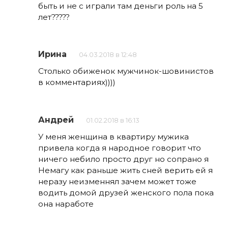
быть и не с играли там деньги роль на 5
лет?????
Ирина
04.03.2018 в 12:48
Столько обиженок мужчинок-шовинистов
в комментариях))))
Андрей
01.02.2018 в 16:13
У меня женщина в квартиру мужика
привела когда я народное говорит что
ничего небило просто друг но сопрано я
Немагу как раньше жить сней верить ей я
неразу неизменнял зачем может тоже
водить домой друзей женского пола пока
она наработе