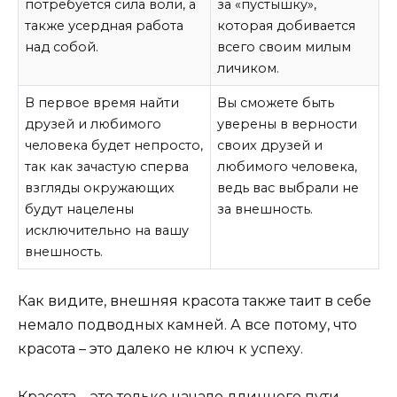
потребуется сила воли, а
за «пустышку»,
также усердная работа
которая добивается
над собой.
всего своим милым
личиком.
В первое время найти
Вы сможете быть
друзей и любимого
уверены в верности
человека будет непросто,
своих друзей и
так как зачастую сперва
любимого человека,
взгляды окружающих
ведь вас выбрали не
будут нацелены
за внешность.
исключительно на вашу
внешность.
Как видите, внешняя красота также таит в себе
немало подводных камней. А все потому, что
красота – это далеко не ключ к успеху.
Красота – это только начало длинного пути