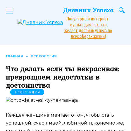
Перейти
Дневник Успеха
к
содержанию
Популярный интернет-
журнал для тех, кто
желает достичь успеха во
всех сферах жизни!
ГЛАВНАЯ
»
ПСИХОЛОГИЯ
Что делать если ты некрасивая:
превращаем недостатки в
достоинства
ПСИХОЛОГИЯ
Каждая женщина мечтает о том, чтобы стать
успешной, счастливой, любимой и, конечно же,
красивой. Причем зачастую именно последнее