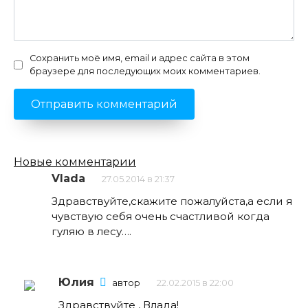
Сохранить моё имя, email и адрес сайта в этом
браузере для последующих моих комментариев.
Навигация
Новые комментарии
по
Vlada
27.05.2014 в 21:37
комментариям
Здравствуйте,скажите пожалуйста,а если я
чувствую себя очень счастливой когда
гуляю в лесу….
Юлия
автор
22.02.2015 в 22:00
Здравствуйте , Влада!