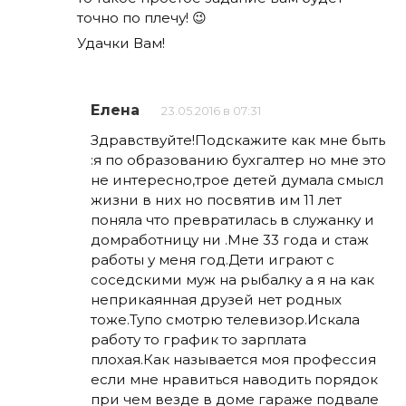
точно по плечу! 😉
Удачки Вам!
Елена
23.05.2016 в 07:31
Здравствуйте!Подскажите как мне быть
:я по образованию бухгалтер но мне это
не интересно,трое детей думала смысл
жизни в них но посвятив им 11 лет
поняла что превратилась в служанку и
домработницу ни .Мне 33 года и стаж
работы у меня год.Дети играют с
соседскими муж на рыбалку а я на как
неприкаянная друзей нет родных
тоже.Тупо смотрю телевизор.Искала
работу то график то зарплата
плохая.Как называется моя профессия
если мне нравиться наводить порядок
при чем везде в доме гараже подвале