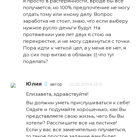
я просто в растерянности, вроде бы все
получается, но 100% предпочтение не могу
отдать тому или иному делу. Вопрос
заработка не стоит, знаю, что если выберу
нужное русло-деньги будут. На
протяжении уже лет двух я стою на
перекрестке, и не могу сдвинуться с точки.
Пора идти к четкой цел, а у меня ее нет, я
до сих пор витаю в облаках :(( что тут
поделать?
Юлия
автор
22.02.2015 в 23:15
Елизавета, здравствуйте!
Вы должны уметь прислушиваться к себе!
Сядьте и подумайте хорошенько, как Вы
представляете свою жизнь, чего бы Вы
хотели? Расспишите все на листике!
Если у вас все замечятельно плучаеться,
то такое простое задание вам будет