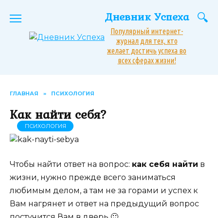
Перейти
Дневник Успеха
к
содержанию
Популярный интернет-
журнал для тех, кто
желает достичь успеха во
всех сферах жизни!
ГЛАВНАЯ
»
ПСИХОЛОГИЯ
Как найти себя?
ПСИХОЛОГИЯ
Чтобы найти ответ на вопрос:
как себя найти
в
жизни, нужно прежде всего заниматься
любимым делом, а там не за горами и успех к
Вам нагрянет и ответ на предыдущий вопрос
постучится Вам в дверь 🙂