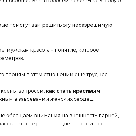
и способность без проблем завоевывать любую
торые помогут вам решить эту неразрешимую
е, мужская красота – понятие, которое
раметров.
 то парням в этом отношении еще труднее.
окоены вопросом,
как стать красивым
важным в завоевании женских сердец.
м не обращаем внимания на внешность парней,
ота – это не рост, вес, цвет волос и глаз.