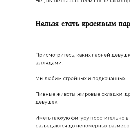
Нет, вы не станете геем после таких 
Нельзя стать красивым па
Присмотритесь, каких парней девуш
взглядами.
Мы любим стройных и подкачанных.
Пивные животы, жировые складки, др
девушек.
Иметь плохую фигуру простительно в 6
разъедаются до непомерных размеро