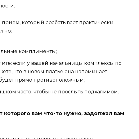
ности.
 прием, который срабатывает практически
и но:
нальные комплименты;
лите: если у вашей начальницы комплексы по
жете, что в новом платье она напоминает
т будет прямо противоположным;
ишком часто, чтобы не прослыть подхалимом.
т которого вам что-то нужно, задолжал вам
к отдела, от которого зависит ваше