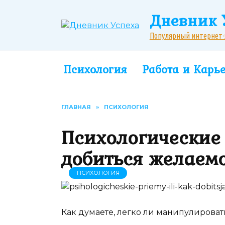
Перейти
Дневник 
к
содержанию
Популярный интернет-жу
Психология
Работа и Карь
ГЛАВНАЯ
»
ПСИХОЛОГИЯ
Психологические
добиться желаем
ПСИХОЛОГИЯ
Как думаете, легко ли манипулирова