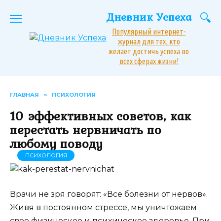
Перейти
Дневник Успеха
к
содержанию
Популярный интернет-
журнал для тех, кто
желает достичь успеха во
всех сферах жизни!
ГЛАВНАЯ
»
ПСИХОЛОГИЯ
10 эффективных советов, как
перестать нервничать по
любому поводу
ПСИХОЛОГИЯ
Врачи не зря говорят: «Все болезни от нервов».
Живя в постоянном стрессе, мы уничтожаем
свое физическое и психическое здоровье. При