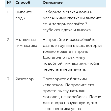
№
Способ
Описание
1
Выпейте
Наберите в стакан воды и
воды
маленькими глотками выпейте
ее. А теперь сделайте 3
глубоких вдоха и выдоха.
2
Мышечная
Напрягайте и расслабляйте
гимнастика
разные группы мышц, которые
только можете напрячь.
Достаточно трех минут
подобной гимнастики, чтобы
перестать нервничать.
3
Разговор
Поговорите с близким
человеком. Попросите его
просто выслушать ваш
монолог, не перебивая. После
разговора почувствуете, что
часть негатива ушла.