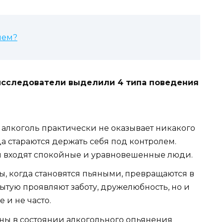
лем?
исследователи выделили 4 типа поведения
 алкоголь практически не оказывает никакого
да стараются держать себя под контролем.
ей входят спокойные и уравновешенные люди.
, когда становятся пьяными, превращаются в
рытую проявляют заботу, дружелюбность, но и
 и не часто.
ны в состоянии алкогольного опьянения