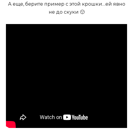
А еще, берите пример с этой крошки…ей явно
не до скуки 🙂