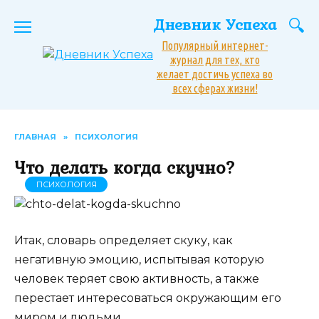
Перейти
Дневник Успеха
к
содержанию
Популярный интернет-
журнал для тех, кто
желает достичь успеха во
всех сферах жизни!
ГЛАВНАЯ
»
ПСИХОЛОГИЯ
Что делать когда скучно?
ПСИХОЛОГИЯ
Итак, словарь определяет скуку, как
негативную эмоцию, испытывая которую
человек теряет свою активность, а также
перестает интересоваться окружающим его
миром и людьми.