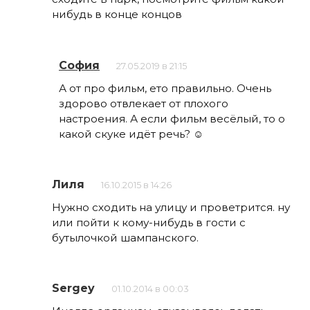
нибудь в конце концов
София
27.05.2019 в 21:15
А от про фильм, ето правильно. Очень
здорово отвлекает от плохого
настроения. А если фильм весёлый, то о
какой скуке идёт речь? ☺️
Лиля
16.10.2015 в 14:26
Нужно сходить на улицу и проветрится. ну
или пойти к кому-нибудь в гости с
бутылочкой шампанского.
Sergey
01.10.2014 в 00:03