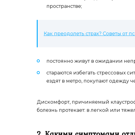
пространстве;
Как преодолеть страх? Советы от п
постоянно живут в ожидании неп
стараются избегать стрессовых си
ездят в метро, покупают одежду че
Дискомфорт, причиняемый клаустрофоб
болезнь протекает: в легкой или тяже
2. Какими симптомами отл