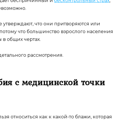
падает беспричинный и
бесконтрольный страх
,
евозможно.
е утверждают, что они притворяются или
 потому что большинство взрослого населения
ы в общих чертах.
 детального рассмотрения.
бия с медицинской точки
ьзя относиться как к какой-то блажи, которая