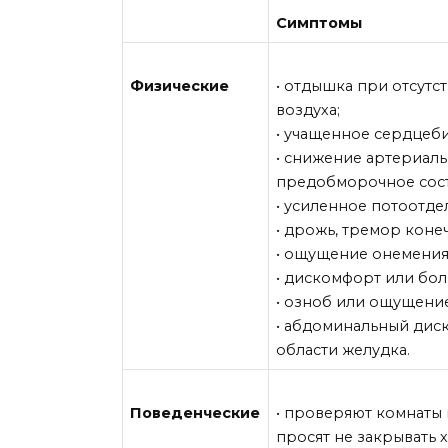
Симптомы
Физические
• отдышка при отсутс
воздуха;
• учащенное сердцеби
• снижение артериаль
предобморочное сост
• усиленное потоотде
• дрожь, тремор коне
• ощущение онемения 
• дискомфорт или бол
• озноб или ощущение,
• абдоминальный дис
области желудка.
Поведенческие
• проверяют комнаты 
просят не закрывать х