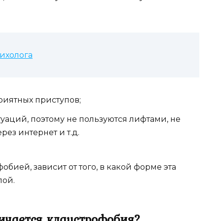
сихолога
риятных приступов;
туаций, поэтому не пользуются лифтами, не
рез интернет и т.д.
ией, зависит от того, в какой форме эта
лой.
ичается клаустрофобия?