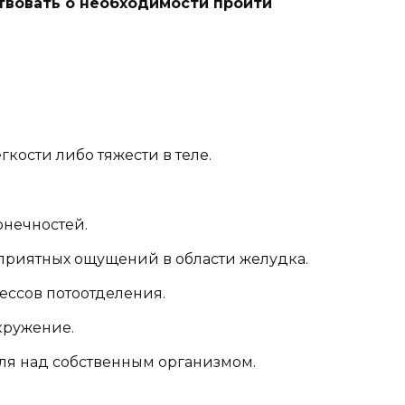
твовать о необходимости пройти
ости либо тяжести в теле.
онечностей.
приятных ощущений в области желудка.
ссов потоотделения.
окружение.
я над собственным организмом.