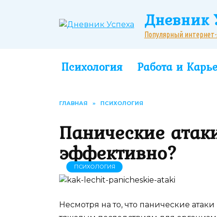
Перейти
Дневник 
к
содержанию
Популярный интернет-жу
Психология
Работа и Карь
ГЛАВНАЯ
»
ПСИХОЛОГИЯ
Панические атаки
эффективно?
ПСИХОЛОГИЯ
Несмотря на то, что панические атаки