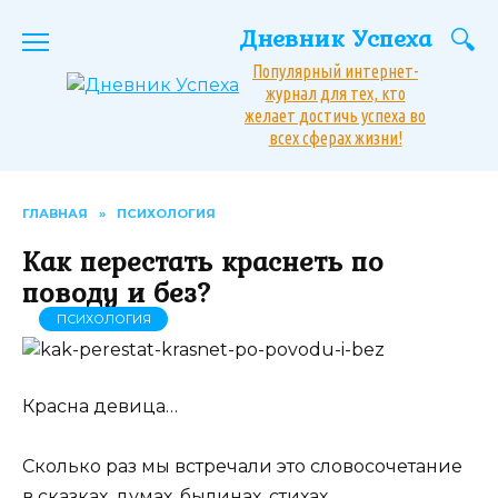
Перейти
Дневник Успеха
к
содержанию
Популярный интернет-
журнал для тех, кто
желает достичь успеха во
всех сферах жизни!
ГЛАВНАЯ
»
ПСИХОЛОГИЯ
Как перестать краснеть по
поводу и без?
ПСИХОЛОГИЯ
Красна девица…
Сколько раз мы встречали это словосочетание
в сказках, думах, былинах, стихах.