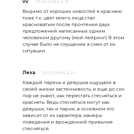
vv
03.06.2018 в 14:16
Видимо от хороших новостей я краснею
тоже т.к. цвет моего лица стал
красноватым после прочтения двух
предложений написанных одним
человеком другому (мой пейринг) В этом
случае было не смущение а смех от их
ситуации
Леха
28.07.2016 в 14:25
Каждый парень и девушка ощущали в
своей жизни застенчивость, и еще до сих
пор не знают, как перестать стесняться и
краснеть. Ведь стесняться могут как
девушки, так и парни, в основном это
зависит от их характера, манеры
поведения и врожденной привычке
стесняться.