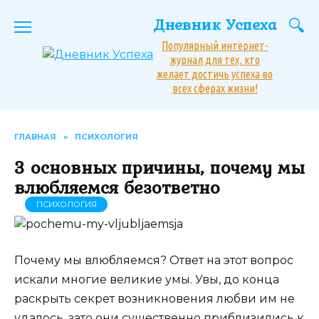
Перейти
Дневник Успеха
к
содержанию
Популярный интернет-
журнал для тех, кто
желает достичь успеха во
всех сферах жизни!
ГЛАВНАЯ
»
ПСИХОЛОГИЯ
3 основных причины, почему мы
влюбляемся безответно
ПСИХОЛОГИЯ
Почему мы влюбляемся? Ответ на этот вопрос
искали многие великие умы. Увы, до конца
раскрыть секрет возникновения любви им не
удалось, зато они существенно приблизились к