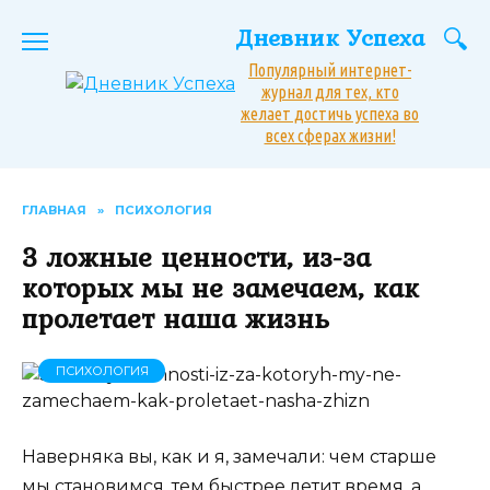
Перейти
Дневник Успеха
к
содержанию
Популярный интернет-
журнал для тех, кто
желает достичь успеха во
всех сферах жизни!
ГЛАВНАЯ
»
ПСИХОЛОГИЯ
3 ложные ценности, из-за
которых мы не замечаем, как
пролетает наша жизнь
ПСИХОЛОГИЯ
Наверняка вы, как и я, замечали: чем старше
мы становимся, тем быстрее летит время, а