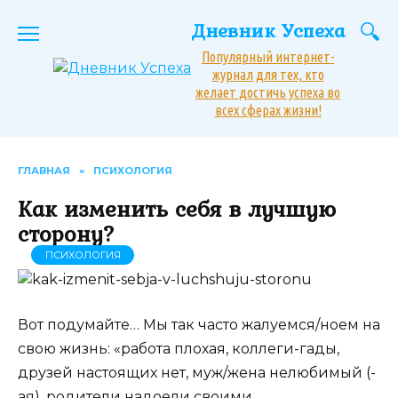
Перейти
Дневник Успеха
к
содержанию
Популярный интернет-
журнал для тех, кто
желает достичь успеха во
всех сферах жизни!
ГЛАВНАЯ
»
ПСИХОЛОГИЯ
Как изменить себя в лучшую
сторону?
ПСИХОЛОГИЯ
Вот подумайте… Мы так часто жалуемся/ноем на
свою жизнь: «работа плохая, коллеги-гады,
друзей настоящих нет, муж/жена нелюбимый (-
ая), родители надоели своими