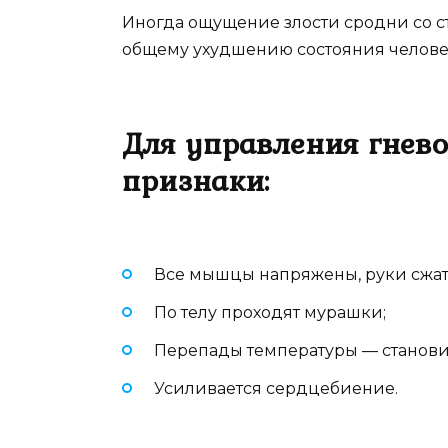
Иногда ощущение злости сродни со стр
общему ухудшению состояния челове
Для управления гнев
признаки:
Все мышцы напряжены, руки сжаты
По телу проходят мурашки;
Перепады температуры — становитс
Усиливается сердцебиение.