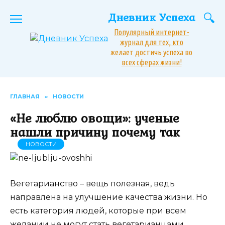
Перейти
Дневник Успеха
к
содержанию
Популярный интернет-
журнал для тех, кто
желает достичь успеха во
всех сферах жизни!
ГЛАВНАЯ
»
НОВОСТИ
«Не люблю овощи»: ученые
нашли причину почему так
НОВОСТИ
Вегетарианство – вещь полезная, ведь
направлена на улучшение качества жизни. Но
есть категория людей, которые при всем
желании не могут стать вегетарианцами.